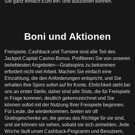
Sie ganz einfach Euro ein- und auszahlen können.
Boni und Aktionen
Freispiele, Cashback und Turniere sind alle Teil des
Jackpot Capital Casino-Bonus. Profitieren Sie von unseren
beliebtesten Angeboten—Gratisspins zu bekommen
erfordert nicht viel Arbeit. Machen Sie einfach eine
Einzahlung, die den Anforderungen entspricht, und Sie
erhalten Ihre Spins sofort auf Ihr Konto. Ehrlichkeit steht bei
uns an erster Stelle, daher sind alle Slots, die für Freispiele
in Frage kommen, deutlich gekennzeichnet und Sie
können sofort mit der Nutzung Ihrer Freispiele beginnen.
Für Leute, die wiederkommen, bieten wir oft
Gratisgeschenke an, die genau das Richtige für sie sind,
und sie können sie sehen, sobald sie sich anmelden. Jede
Woche läuft unser Cashback-Programm und Benutzern,