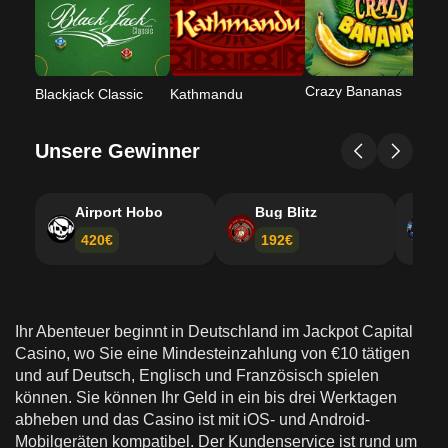
Spielen Sie auf Android, iOS und anderen
Geräten
Warum sollte ich Casinospiele auf meinem
Crazy Bananas
Blackjack Classic
Kathmandu
T
Telefon spielen?
Werden Sie VIP im Jackpot Capital Casino und
Unsere Gewinner
erhalten Sie eine Sonderprämie
Was das VIP-Programm für Sie tun kann und wie
Sie es erhalten
Airport Hobo
Bug Blitz
re
420€
192€
Jackpot Capital Casino Sicherheit: Sichere
Zahlungen und Spielerschutz
Schutz Ihrer privaten Daten
Ihr Abenteuer beginnt in Deutschland im Jackpot Capital
Grenzen, Risikokontrolle und die 18+-Richtlinie
Casino, wo Sie eine Mindesteinzahlung von €10 tätigen
im Jackpot Capital Casino
und auf Deutsch, Englisch und Französisch spielen
Obligatorische Altersrichtlinie und
können. Sie können Ihr Geld in ein bis drei Werktagen
Benutzerüberprüfung
abheben und das Casino ist mit iOS- und Android-
Mobilgeräten kompatibel. Der Kundenservice ist rund um
Allgemeine Informationen und Tipps