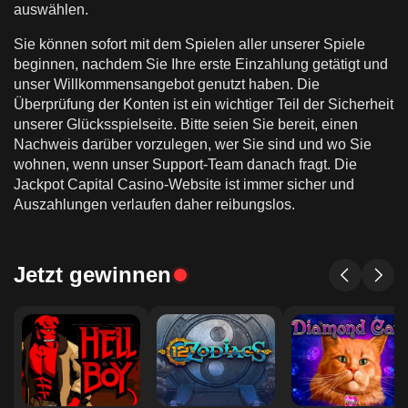
auswählen.
Sie können sofort mit dem Spielen aller unserer Spiele
beginnen, nachdem Sie Ihre erste Einzahlung getätigt und
unser Willkommensangebot genutzt haben. Die
Überprüfung der Konten ist ein wichtiger Teil der Sicherheit
unserer Glücksspielseite. Bitte seien Sie bereit, einen
Nachweis darüber vorzulegen, wer Sie sind und wo Sie
wohnen, wenn unser Support-Team danach fragt. Die
Jackpot Capital Casino-Website ist immer sicher und
Auszahlungen verlaufen daher reibungslos.
Jetzt gewinnen