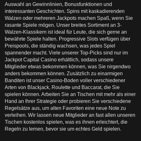
Auswahl an Gewinnlinien, Bonusfunktionen und
interessanten Geschichten. Spins mit kaskadierenden
Walzen oder mehreren Jackpots machen Spaß, wenn Sie
rasante Spiele mögen. Unser breites Sortiment an 3-
Walzen-Klassikern ist ideal für Leute, die sich gerne an
bewährte Spiele halten. Progressive Slots verfügen über
Preispools, die ständig wachsen, was jedes Spiel
spannender macht. Viele unserer Top-Picks sind nur im
Jackpot Capital Casino erhältlich, sodass unsere
Mitglieder etwas bekommen können, was Sie nirgendwo
anders bekommen können. Zusätzlich zu einarmigen
Banditen ist unser Casino-Boden voller verschiedener
Arten von Blackjack, Roulette und Baccarat, die Sie
spielen können. Arbeiten Sie an Tischen mit mehr als einer
Hand an Ihrer Strategie oder probieren Sie verschiedene
Regelsätze aus, um alten Favoriten eine neue Note zu
verleihen. Wir lassen neue Mitglieder an fast allen unseren
Tischen kostenlos spielen, was es ihnen erleichtert, die
Regeln zu lernen, bevor sie um echtes Geld spielen.