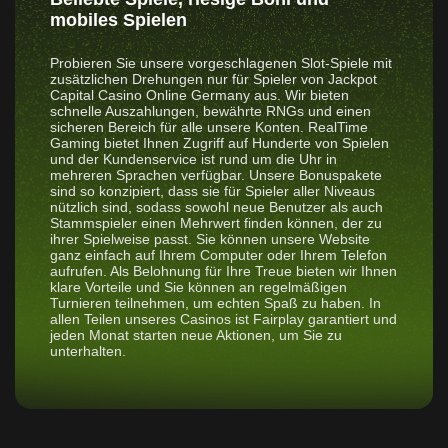
mobiles Spielen
Probieren Sie unsere vorgeschlagenen Slot-Spiele mit
zusätzlichen Drehungen nur für Spieler von Jackpot
Capital Casino Online Germany aus. Wir bieten
schnelle Auszahlungen, bewährte RNGs und einen
sicheren Bereich für alle unsere Konten. RealTime
Gaming bietet Ihnen Zugriff auf Hunderte von Spielen
und der Kundenservice ist rund um die Uhr in
mehreren Sprachen verfügbar. Unsere Bonuspakete
sind so konzipiert, dass sie für Spieler aller Niveaus
nützlich sind, sodass sowohl neue Benutzer als auch
Stammspieler einen Mehrwert finden können, der zu
ihrer Spielweise passt. Sie können unsere Website
ganz einfach auf Ihrem Computer oder Ihrem Telefon
aufrufen. Als Belohnung für Ihre Treue bieten wir Ihnen
klare Vorteile und Sie können an regelmäßigen
Turnieren teilnehmen, um echten Spaß zu haben. In
allen Teilen unseres Casinos ist Fairplay garantiert und
jeden Monat starten neue Aktionen, um Sie zu
unterhalten.