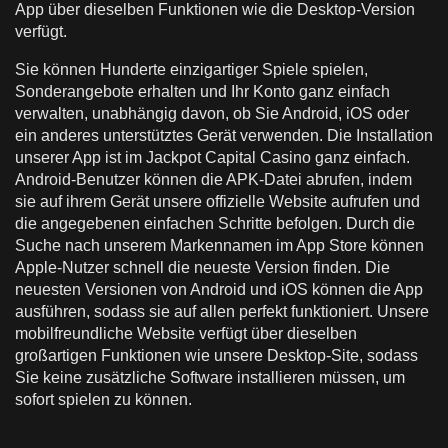
App über dieselben Funktionen wie die Desktop-Version
verfügt.
Sie können Hunderte einzigartiger Spiele spielen,
Sonderangebote erhalten und Ihr Konto ganz einfach
verwalten, unabhängig davon, ob Sie Android, iOS oder
ein anderes unterstütztes Gerät verwenden. Die Installation
unserer App ist im Jackpot Capital Casino ganz einfach.
Android-Benutzer können die APK-Datei abrufen, indem
sie auf ihrem Gerät unsere offizielle Website aufrufen und
die angegebenen einfachen Schritte befolgen. Durch die
Suche nach unserem Markennamen im App Store können
Apple-Nutzer schnell die neueste Version finden. Die
neuesten Versionen von Android und iOS können die App
ausführen, sodass sie auf allen perfekt funktioniert. Unsere
mobilfreundliche Website verfügt über dieselben
großartigen Funktionen wie unsere Desktop-Site, sodass
Sie keine zusätzliche Software installieren müssen, um
sofort spielen zu können.