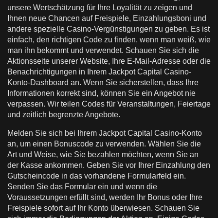
unsere Wertschätzung für Ihre Loyalität zu zeigen und
Ihnen neue Chancen auf Freispiele, Einzahlungsboni und
andere spezielle Casino-Vergünstigungen zu geben. Es ist
einfach, den richtigen Code zu finden, wenn man weiß, wie
man ihn bekommt und verwendet. Schauen Sie sich die
Aktionsseite unserer Website, Ihre E-Mail-Adresse oder die
Benachrichtigungen in Ihrem Jackpot Capital Casino-
Konto-Dashboard an. Wenn Sie sicherstellen, dass Ihre
Informationen korrekt sind, können Sie ein Angebot nie
verpassen. Wir teilen Codes für Veranstaltungen, Feiertage
und zeitlich begrenzte Angebote.
Melden Sie sich bei Ihrem Jackpot Capital Casino-Konto
an, um einen Bonuscode zu verwenden. Wählen Sie die
Art und Weise, wie Sie bezahlen möchten, wenn Sie an
der Kasse ankommen. Geben Sie vor Ihrer Einzahlung den
Gutscheincode in das vorhandene Formularfeld ein.
Senden Sie das Formular ein und wenn die
Voraussetzungen erfüllt sind, werden Ihr Bonus oder Ihre
Freispiele sofort auf Ihr Konto überwiesen. Schauen Sie