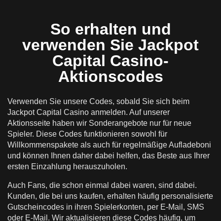
So erhalten und
verwenden Sie Jackpot
Capital Casino-
Aktionscodes
Verwenden Sie unsere Codes, sobald Sie sich beim
Jackpot Capital Casino anmelden. Auf unserer
Aktionsseite haben wir Sonderangebote nur für neue
Spieler. Diese Codes funktionieren sowohl für
Willkommenspakete als auch für regelmäßige Aufladeboni
und können Ihnen daher dabei helfen, das Beste aus Ihrer
ersten Einzahlung herauszuholen.
Auch Fans, die schon einmal dabei waren, sind dabei.
Kunden, die bei uns kaufen, erhalten häufig personalisierte
Gutscheincodes in ihren Spielerkonten, per E-Mail, SMS
oder E-Mail. Wir aktualisieren diese Codes häufig, um