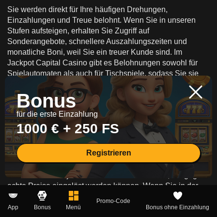
Sie werden direkt für Ihre häufigen Drehungen,
Einzahlungen und Treue belohnt. Wenn Sie in unseren
Stufen aufsteigen, erhalten Sie Zugriff auf
Sonderangebote, schnellere Auszahlungszeiten und
monatliche Boni, weil Sie ein treuer Kunde sind. Im
Jackpot Capital Casino gibt es Belohnungen sowohl für
Spielautomaten als auch für Tischspiele, sodass Sie sie
nach Belieben verwenden können.
Bonus
für die erste Einzahlung
Was das VIP-Programm für Sie tun
1000 € + 250 FS
kann und wie Sie es erhalten
Registrieren
Behalten Sie Ihre Fortschritte in unserem Treuesystem im
Auge, während Sie Ihre ersten Schritte auf dem Weg zum
VIP machen. Für jede Wette erhältst du Punkte, die gegen
echte Preise eingelöst werden können. Wenn Sie in der
Rangliste aufsteigen, können Sie Folgendes erwarten:
Promo-Code
App
Bonus
Menü
Bonus ohne Einzahlung
Ein persönlicher VIP-Manager, der Sie durch den