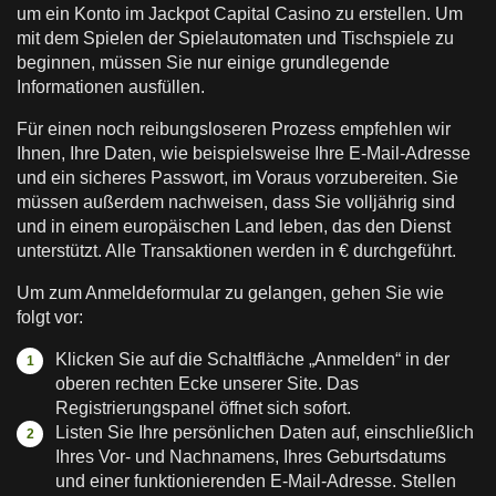
um ein Konto im Jackpot Capital Casino zu erstellen. Um
mit dem Spielen der Spielautomaten und Tischspiele zu
beginnen, müssen Sie nur einige grundlegende
Informationen ausfüllen.
Für einen noch reibungsloseren Prozess empfehlen wir
Ihnen, Ihre Daten, wie beispielsweise Ihre E-Mail-Adresse
und ein sicheres Passwort, im Voraus vorzubereiten. Sie
müssen außerdem nachweisen, dass Sie volljährig sind
und in einem europäischen Land leben, das den Dienst
unterstützt. Alle Transaktionen werden in € durchgeführt.
Um zum Anmeldeformular zu gelangen, gehen Sie wie
folgt vor:
Klicken Sie auf die Schaltfläche „Anmelden“ in der
oberen rechten Ecke unserer Site. Das
Registrierungspanel öffnet sich sofort.
Listen Sie Ihre persönlichen Daten auf, einschließlich
Ihres Vor- und Nachnamens, Ihres Geburtsdatums
und einer funktionierenden E-Mail-Adresse. Stellen